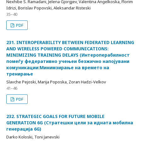
Nexhibe S. Ramadani, Jelena Gjorgjev, Valentina Angelkoska, Florim
Idrizi, Borislav Popovski, Aleksandar Risteski
35–40
PDF
231. INTEROPERABILITY BETWEEN FEDERATED LEARNING
AND WIRELESS POWERED COMMUNICATIONS:
MINIMIZING TRAINING DELAYS (Интероперабилност
помеѓу федеративно учењеи безжично напојувани
комуникации:Минимзирање на времето на
тренирање
Slavche Pejoski, Marija Poposka, Zoran Hadzi-Velkov
41–46
PDF
232. STRATEGIC GOALS FOR FUTURE MOBILE
GENERATION 6G (Стратешки цели за идната мобилна
генерација 6G)
Darko Koloski, Toni Janevski