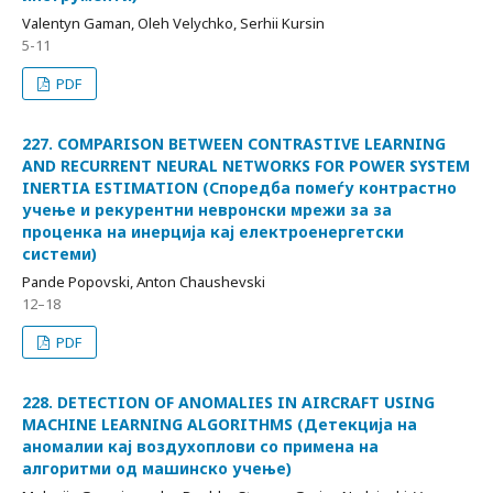
Valentyn Gaman, Oleh Velychko, Serhii Kursin
5-11
PDF
227. COMPARISON BETWEEN CONTRASTIVE LEARNING
AND RECURRENT NEURAL NETWORKS FOR POWER SYSTEM
INERTIA ESTIMATION (Споредба помеѓу контрастно
учење и рекурентни невронски мрежи за за
проценка на инерција кај електроенергетски
системи)
Pande Popovski, Anton Chaushevski
12–18
PDF
228. DETECTION OF ANOMALIES IN AIRCRAFT USING
MACHINE LEARNING ALGORITHMS (Детекција на
аномалии кај воздухоплови со примена на
алгоритми од машинско учење)