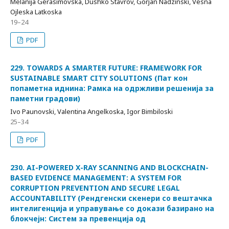
Melanija Gerasimovska, Dushko Stavrov, Gorjan Nadzinski, Vesna
Ojleska Latkoska
19–24
PDF
229. TOWARDS A SMARTER FUTURE: FRAMEWORK FOR
SUSTAINABLE SMART CITY SOLUTIONS (Пат кон
попаметна иднина: Рамка на одржливи решенија за
паметни градови)
Ivo Paunovski, Valentina Angelkoska, Igor Bimbiloski
25–34
PDF
230. AI-POWERED X-RAY SCANNING AND BLOCKCHAIN-
BASED EVIDENCE MANAGEMENT: A SYSTEM FOR
CORRUPTION PREVENTION AND SECURE LEGAL
ACCOUNTABILITY (Рендгенски скенери со вештачка
интелигенција и управување со докази базирано на
блокчејн: Систем за превенција од