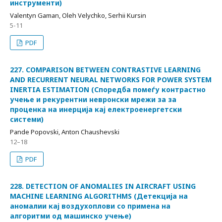
инструменти)
Valentyn Gaman, Oleh Velychko, Serhii Kursin
5-11
PDF
227. COMPARISON BETWEEN CONTRASTIVE LEARNING
AND RECURRENT NEURAL NETWORKS FOR POWER SYSTEM
INERTIA ESTIMATION (Споредба помеѓу контрастно
учење и рекурентни невронски мрежи за за
проценка на инерција кај електроенергетски
системи)
Pande Popovski, Anton Chaushevski
12–18
PDF
228. DETECTION OF ANOMALIES IN AIRCRAFT USING
MACHINE LEARNING ALGORITHMS (Детекција на
аномалии кај воздухоплови со примена на
алгоритми од машинско учење)