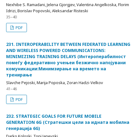
Nexhibe S. Ramadani, Jelena Gjorgjev, Valentina Angelkoska, Florim
Idrizi, Borislav Popovski, Aleksandar Risteski
35–40
PDF
231. INTEROPERABILITY BETWEEN FEDERATED LEARNING
AND WIRELESS POWERED COMMUNICATIONS:
MINIMIZING TRAINING DELAYS (Интероперабилност
помеѓу федеративно учењеи безжично напојувани
комуникации:Минимзирање на времето на
тренирање
Slavche Pejoski, Marija Poposka, Zoran Hadzi-Velkov
41–46
PDF
232. STRATEGIC GOALS FOR FUTURE MOBILE
GENERATION 6G (Стратешки цели за идната мобилна
генерација 6G)
Darko Koloski, Toni Janevski